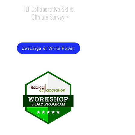
TLT Collaborative Skills
Climate Survey
TM
Conoce el nivel de colaboración de tu equipo,
área, unidad de negocio y organización
Descarga el White Paper