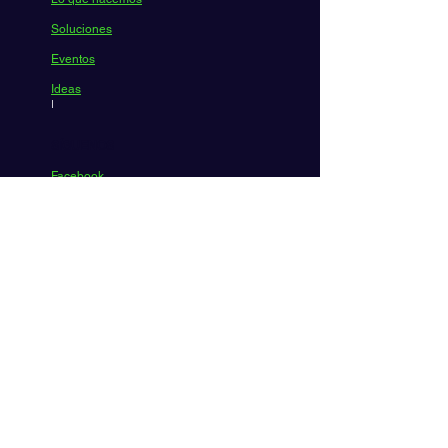
Soluciones
Eventos
Ideas
I
SÍGUENOS
Facebook
LinkedIn
Twitter
Instagram
POLÍTICAS
Aviso de privacidad
Términos y
condiciones
CONTACTO