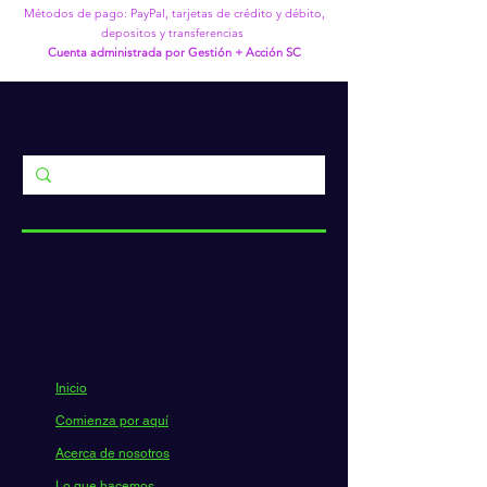
Métodos de pago: PayPal, tarjetas de crédito y débito,
depositos y transferencias
Cuenta administrada por Gestión + Acción SC
Buscar en el sitio
MENÚ
Inicio
Comienza por aquí
Acerca de nosotros
Lo que hacemos