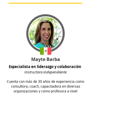
Mayte Barba
Especialista en liderazgo y colaboración
Instructora independiente
Cuenta con más de 30 años de experiencia como
consultora, coach, capacitadora en diversas
organizaciones y como profesora a nivel
licenciatura, posgrado y educación continua en el
Tec de Monterrey y la EGADE Business School. Es
investigadora, conferencista, experta en liderazgo
ejecutivo, desarrollo organizacional y liderazgo
positivo. Fue directora de RRHH en Softtek
Latinoamérica y directora de las carreras en
administración, finanzas y negocios internacionales